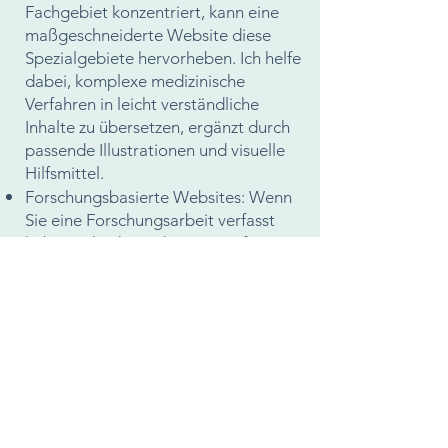
Fachgebiet konzentriert, kann eine
maßgeschneiderte Website diese
Spezialgebiete hervorheben. Ich helfe
dabei, komplexe medizinische
Verfahren in leicht verständliche
Inhalte zu übersetzen, ergänzt durch
passende Illustrationen und visuelle
Hilfsmittel.
Forschungsbasierte Websites: Wenn
Sie eine Forschungsarbeit verfasst
haben oder Ihr Fachwissen auf einem
bestimmten Gebiet präsentieren
möchten, kann eine Website ein
leistungsstarkes Instrument sein. Ich
helfe dabei, Ihre Erkenntnisse oder
Fachkenntnisse in einem zugänglichen
und ansprechenden Format
darzustellen.