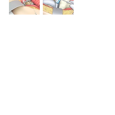
Ein neues Paper, ein innovatives
Verfahren oder eine revolutionäre
Forschungsarbeit? Und Sie benötigen
dafür ein einzigartiges Bild oder eine
packende Animation, mit der Sie Ihre
Entdeckung präsentieren können?
Dann freue ich mich bereits sehr, bald
von Ihnen zu hören, um Ihr nächstes
Projekt zu besprechen.
Kontakt